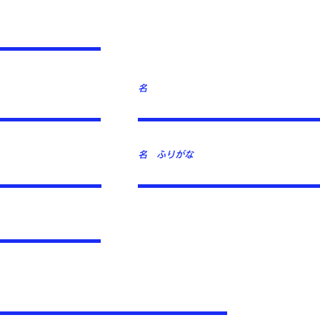
名
名 ふりがな