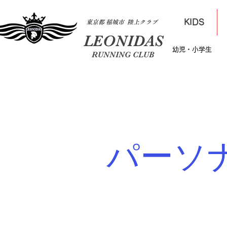
KIDS
​東京都 稲城市 陸上クラブ
LEONIDAS
​幼児・小学生
RUNNING CLUB
​パー